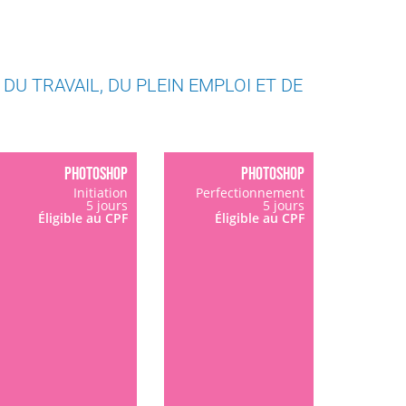
DU TRAVAIL, DU PLEIN EMPLOI ET DE
PHOTOSHOP
PHOTOSHOP
Initiation
Perfectionnement
5 jours
5 jours
Éligible au CPF
Éligible au CPF