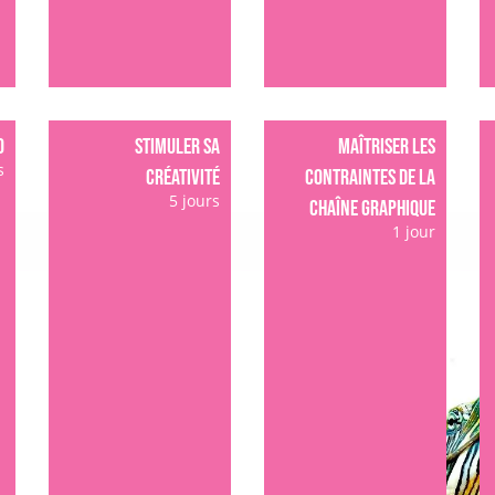
O
STIMULER SA
MAÎTRISER LES
s
CRÉATIVITÉ
CONTRAINTES DE LA
5 jours
CHAÎNE GRAPHIQUE
1 jour