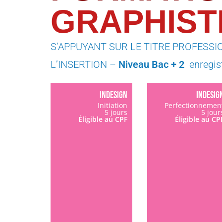
GRAPHIST
S’APPUYANT SUR LE TITRE PROFESS
L’INSERTION
–
Niveau Bac + 2
enregis
INDESIGN
INDESIG
Initiation
Perfectionnemen
5 jours
5 jour
Éligible au CPF
Éligible au CP