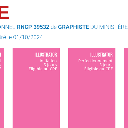
E
IONNEL
RNCP 39532
de
GRAPHISTE
DU MINISTÈRE 
tré le 01/10/2024
N
ILLUSTRATOR
ILLUSTRATOR
t
Initiation
Perfectionnement
s
5 jours
5 jours
F
Éligible au CPF
Éligible au CPF